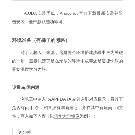
与CUDA安装类似，
Anaconda官方
下载最新安装包双
击安装，全部默认选项即可。
环境准备（有梯子的忽略）
对于无梯人士来说，这是整个环境搭建步骤中最为关键
的一步，直接决定了是在无尽的等待中放弃还是便捷快乐的
开始深度学习之旅。
设置pip国内源
浏览器中输入“
%APPDATA%
”进入到对应目录，看其下
是否有pip目录，如果没有则新建之，并在其中新建pip.ini文
件，写入如下内容（以
清华大学镜像
为例）：
[global]