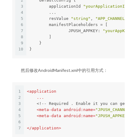
2
    defaultConfig {
3
        applicationId 
"yourApplicationId"
4
        ...
5
        resValue 
"string"
, 
"APP_CHANNEL"
, 
"d
6
        manifestPlaceholders = [
7
                JPUSH_APPKEY: 
"yourAppKey"
 
8
        ]
9
    }
10
}
然后修改AndroidManifest.xml中的引用方式：
1
<
application
2
...
3
    <!-- Required . Enable it you can get sta
4
<
meta-data
android:name
=
"JPUSH_CHANNEL"
a
5
<
meta-data
android:name
=
"JPUSH_APPKEY"
an
6
7
</
application
>