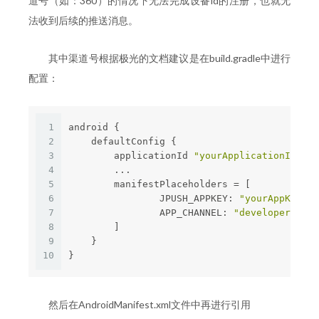
道号（如：360）的情况下无法完成设备id的注册，也就无
法收到后续的推送消息。
其中渠道号根据极光的文档建议是在build.gradle中进行
配置：
1
android {
2
    defaultConfig {
3
        applicationId 
"yourApplicationId"
4
        ...
5
        manifestPlaceholders = [
6
                JPUSH_APPKEY: 
"yourAppKey"
,
7
                APP_CHANNEL: 
"developer-defa
8
        ]
9
    }
10
}
然后在AndroidManifest.xml文件中再进行引用