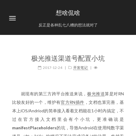
想啥侃啥
反正是各种乱七八糟的想法就对了
极光推送渠道号配置小坑
2017-12-24
|
开发笔记
|
就现有的第三方跨平台推送来说，
极光推送
算是对RN
比较友好的一个，维护有
官方RN插件
，文档也算完善，基
本上iOS/Andriod的简单接入看着文档能在1小时内搞定，不
过在官方接入文档里会有个小坑，更准确说是
manifestPlaceholders
的坑，导致Android在使用纯数字渠