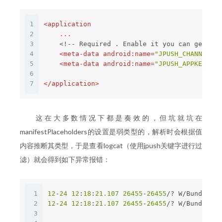
1
<
application
2
...
3
    <!-- Required . Enable it you can get sta
4
<
meta-data
android:name
=
"JPUSH_CHANNEL"
a
5
<
meta-data
android:name
=
"JPUSH_APPKEY"
an
6
7
</
application
>
这在大多数情况下都是奏效的，但坑就坑在
manifestPlaceholders的设置是弱类型的，解析时会根据值
内容推断其类型，于是查看logcat（使用jpush关键字进行过
滤）就会得到如下异常报错：
1
12
-
24
12
:
18
:
21.107
26455
-
26455
/? W/Bundle: K
2
12
-
24
12
:
18
:
21.107
26455
-
26455
/? W/Bundle: A
3
                                           j